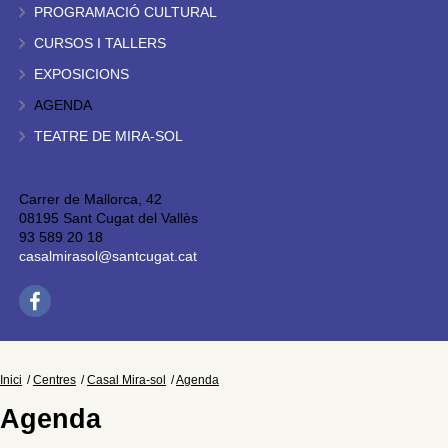
PROGRAMACIÓ CULTURAL
CURSOS I TALLERS
EXPOSICIONS
AGENDA
TEATRE DE MIRA-SOL
Carrer de Mallorca, 42
08195 Sant Cugat del Vallès
93 589 20 18
casalmirasol@santcugat.cat
Inici
Centres
Casal Mira-sol
Agenda
Agenda