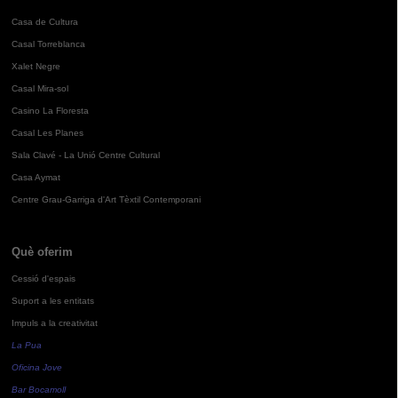
Casa de Cultura
Casal Torreblanca
Xalet Negre
Casal Mira-sol
Casino La Floresta
Casal Les Planes
Sala Clavé - La Unió Centre Cultural
Casa Aymat
Centre Grau-Garriga d'Art Tèxtil Contemporani
Què oferim
Cessió d'espais
Suport a les entitats
Impuls a la creativitat
La Pua
Oficina Jove
Bar Bocamoll