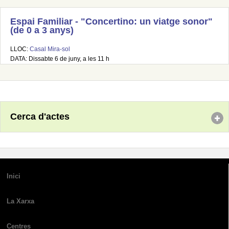
Espai Familiar - "Concertino: un viatge sonor"
(de 0 a 3 anys)
LLOC:
Casal Mira-sol
DATA: Dissabte 6 de juny, a les 11 h
Cerca d'actes
Inici
La Xarxa
Centres