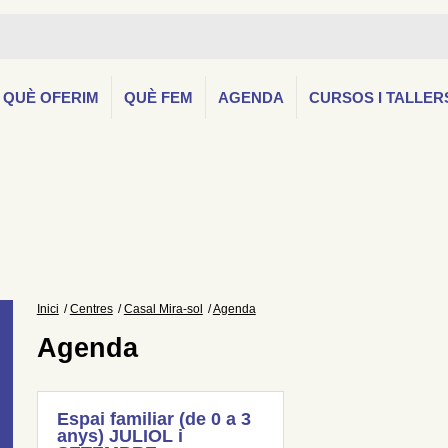
QUÈ OFERIM
QUÈ FEM
AGENDA
CURSOS I TALLER
Inici
Centres
Casal Mira-sol
Agenda
Agenda
Espai familiar (de 0 a 3
anys) JULIOL i