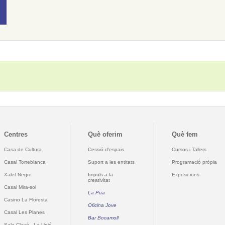
Centres
Què oferim
Què fem
Casa de Cultura
Cessió d'espais
Cursos i Tallers
Casal Torreblanca
Suport a les entitats
Programació pròpia
Xalet Negre
Impuls a la
Exposicions
creativitat
Casal Mira-sol
La Pua
Casino La Floresta
Oficina Jove
Casal Les Planes
Bar Bocamoll
Sala Clavé - La Unió