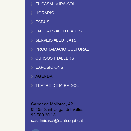
EL CASAL MIRA-SOL
HORARIS
ESPAIS
ENTITATS ALLOTJADES
SERVEIS ALLOTJATS
PROGRAMACIÓ CULTURAL
CURSOS I TALLERS
EXPOSICIONS
AGENDA
TEATRE DE MIRA-SOL
Carrer de Mallorca, 42
08195 Sant Cugat del Vallès
93 589 20 18
casalmirasol@santcugat.cat