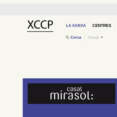
LA XARXA
CENTRES
Cerca
Català