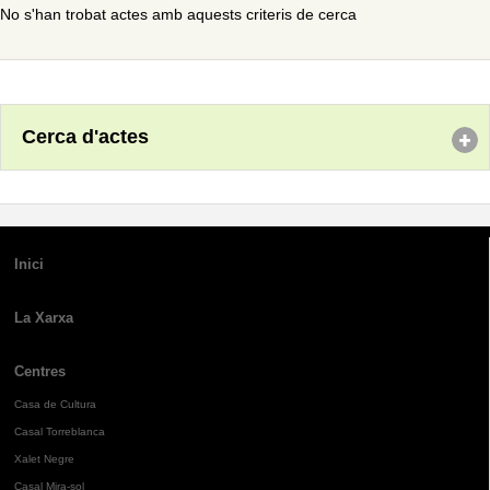
No s'han trobat actes amb aquests criteris de cerca
Cerca d'actes
Inici
La Xarxa
Centres
Casa de Cultura
Casal Torreblanca
Xalet Negre
Casal Mira-sol