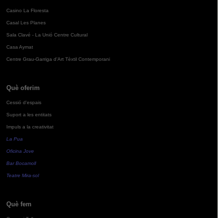
Casino La Floresta
Casal Les Planes
Sala Clavé - La Unió Centre Cultural
Casa Aymat
Centre Grau-Garriga d'Art Tèxtil Contemporani
Què oferim
Cessió d'espais
Suport a les entitats
Impuls a la creativitat
La Pua
Oficina Jove
Bar Bocamoll
Teatre Mira-sol
Què fem