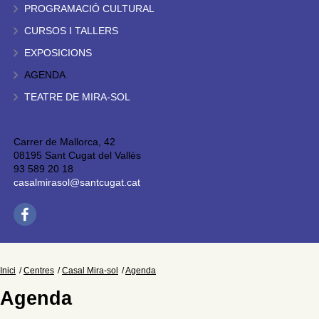
PROGRAMACIÓ CULTURAL
CURSOS I TALLERS
EXPOSICIONS
AGENDA
TEATRE DE MIRA-SOL
Carrer de Mallorca, 42
08195 Sant Cugat del Vallès
93 589 20 18
casalmirasol@santcugat.cat
Inici
Centres
Casal Mira-sol
Agenda
Agenda