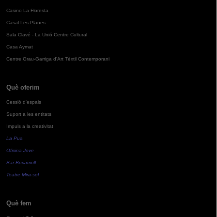
Casino La Floresta
Casal Les Planes
Sala Clavé - La Unió Centre Cultural
Casa Aymat
Centre Grau-Garriga d'Art Tèxtil Contemporani
Què oferim
Cessió d'espais
Suport a les entitats
Impuls a la creativitat
La Pua
Oficina Jove
Bar Bocamoll
Teatre Mira-sol
Què fem