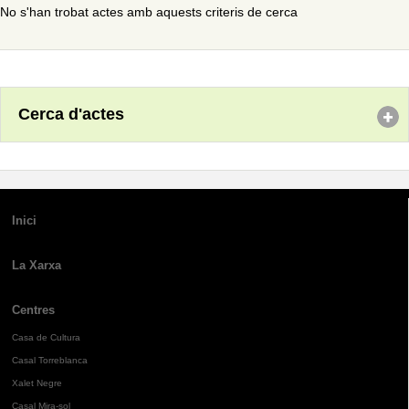
No s'han trobat actes amb aquests criteris de cerca
Cerca d'actes
Inici
La Xarxa
Centres
Casa de Cultura
Casal Torreblanca
Xalet Negre
Casal Mira-sol