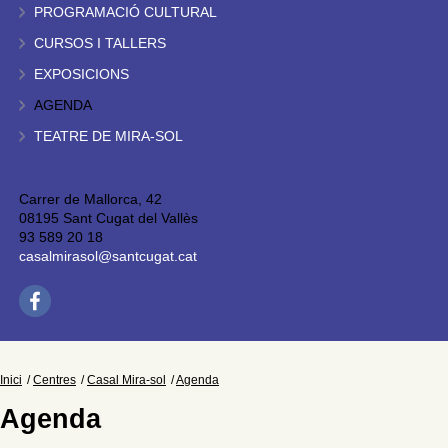
PROGRAMACIÓ CULTURAL
CURSOS I TALLERS
EXPOSICIONS
AGENDA
TEATRE DE MIRA-SOL
Carrer de Mallorca, 42
08195 Sant Cugat del Vallès
93 589 20 18
casalmirasol@santcugat.cat
Inici
Centres
Casal Mira-sol
Agenda
Agenda