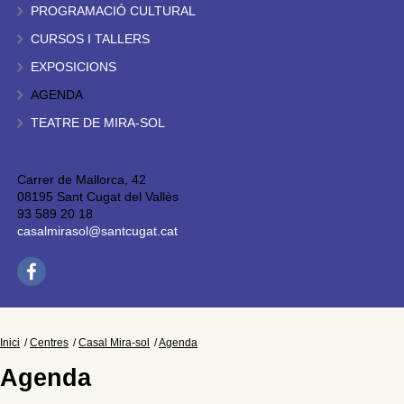
PROGRAMACIÓ CULTURAL
CURSOS I TALLERS
EXPOSICIONS
AGENDA
TEATRE DE MIRA-SOL
Carrer de Mallorca, 42
08195 Sant Cugat del Vallès
93 589 20 18
casalmirasol@santcugat.cat
Inici
Centres
Casal Mira-sol
Agenda
Agenda