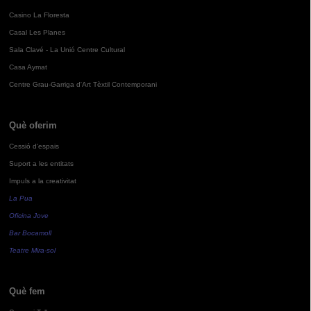
Casino La Floresta
Casal Les Planes
Sala Clavé - La Unió Centre Cultural
Casa Aymat
Centre Grau-Garriga d'Art Tèxtil Contemporani
Què oferim
Cessió d'espais
Suport a les entitats
Impuls a la creativitat
La Pua
Oficina Jove
Bar Bocamoll
Teatre Mira-sol
Què fem