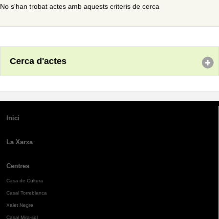
No s'han trobat actes amb aquests criteris de cerca
Cerca d'actes
Inici
La Xarxa
Centres
Casa de Cultura
Casal Torreblanca
Xalet Negre
Casal Mira-sol