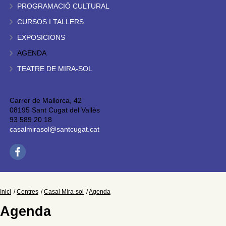
PROGRAMACIÓ CULTURAL
CURSOS I TALLERS
EXPOSICIONS
AGENDA
TEATRE DE MIRA-SOL
Carrer de Mallorca, 42
08195 Sant Cugat del Vallès
93 589 20 18
casalmirasol@santcugat.cat
Inici
Centres
Casal Mira-sol
Agenda
Agenda