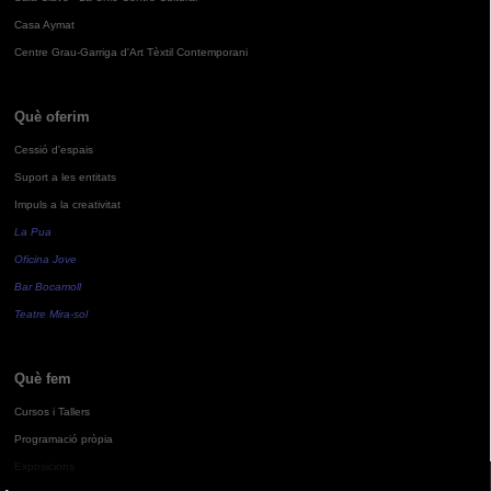
Casa Aymat
Centre Grau-Garriga d'Art Tèxtil Contemporani
Què oferim
Cessió d'espais
Suport a les entitats
Impuls a la creativitat
La Pua
Oficina Jove
Bar Bocamoll
Teatre Mira-sol
Què fem
Cursos i Tallers
Programació pròpia
Exposicions