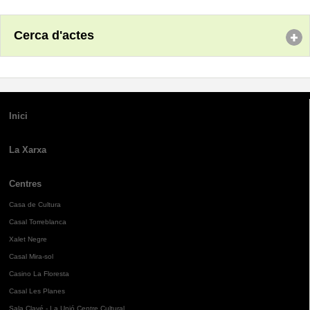
Cerca d'actes
Inici
La Xarxa
Centres
Casa de Cultura
Casal Torreblanca
Xalet Negre
Casal Mira-sol
Casino La Floresta
Casal Les Planes
Sala Clavé - La Unió Centre Cultural