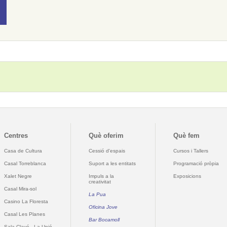
Centres
Què oferim
Què fem
Casa de Cultura
Cessió d'espais
Cursos i Tallers
Casal Torreblanca
Suport a les entitats
Programació pròpia
Xalet Negre
Impuls a la
Exposicions
creativitat
Casal Mira-sol
La Pua
Casino La Floresta
Oficina Jove
Casal Les Planes
Bar Bocamoll
Sala Clavé - La Unió