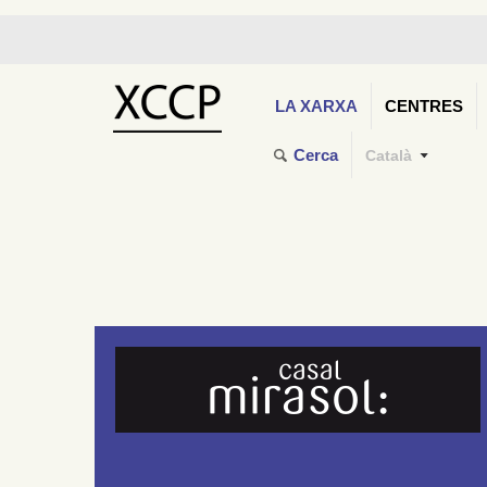
LA XARXA
CENTRES
Cerca
Català