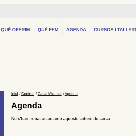
QUÈ OFERIM
QUÈ FEM
AGENDA
CURSOS I TALLER
Inici
Centres
Casal Mira-sol
Agenda
Agenda
No s'han trobat actes amb aquests criteris de cerca