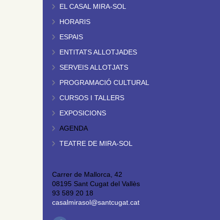
EL CASAL MIRA-SOL
HORARIS
ESPAIS
ENTITATS ALLOTJADES
SERVEIS ALLOTJATS
PROGRAMACIÓ CULTURAL
CURSOS I TALLERS
EXPOSICIONS
AGENDA
TEATRE DE MIRA-SOL
Carrer de Mallorca, 42
08195 Sant Cugat del Vallès
93 589 20 18
casalmirasol@santcugat.cat