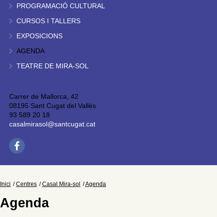
PROGRAMACIÓ CULTURAL
CURSOS I TALLERS
EXPOSICIONS
AGENDA
TEATRE DE MIRA-SOL
Carrer de Mallorca, 42
08195 Sant Cugat del Vallès
93 589 20 18
casalmirasol@santcugat.cat
Inici
Centres
Casal Mira-sol
Agenda
Agenda