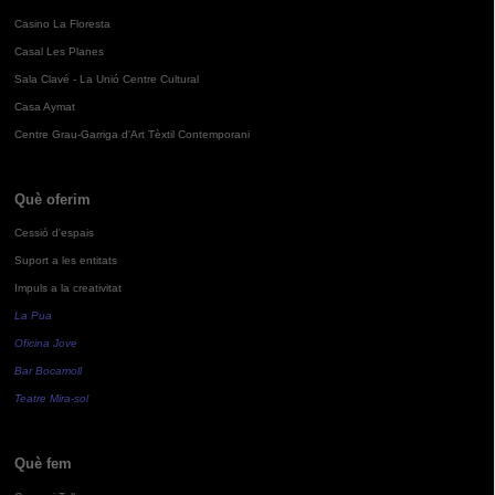
Casino La Floresta
Casal Les Planes
Sala Clavé - La Unió Centre Cultural
Casa Aymat
Centre Grau-Garriga d'Art Tèxtil Contemporani
Què oferim
Cessió d'espais
Suport a les entitats
Impuls a la creativitat
La Pua
Oficina Jove
Bar Bocamoll
Teatre Mira-sol
Què fem