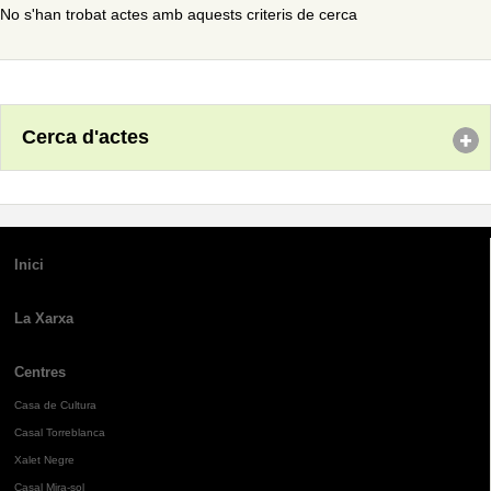
No s'han trobat actes amb aquests criteris de cerca
Cerca d'actes
Inici
La Xarxa
Centres
Casa de Cultura
Casal Torreblanca
Xalet Negre
Casal Mira-sol