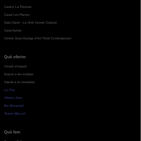
Casino La Floresta
Casal Les Planes
Sala Clavé - La Unió Centre Cultural
Casa Aymat
Centre Grau-Garriga d'Art Tèxtil Contemporani
Què oferim
Cessió d'espais
Suport a les entitats
Impuls a la creativitat
La Pua
Oficina Jove
Bar Bocamoll
Teatre Mira-sol
Què fem