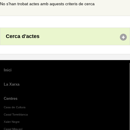
No s'han trobat actes amb aquests criteris de cerca
Cerca d'actes
Inici
La Xarxa
Centres
Casa de Cultura
Casal Torreblanca
Xalet Negre
Casal Mira-sol