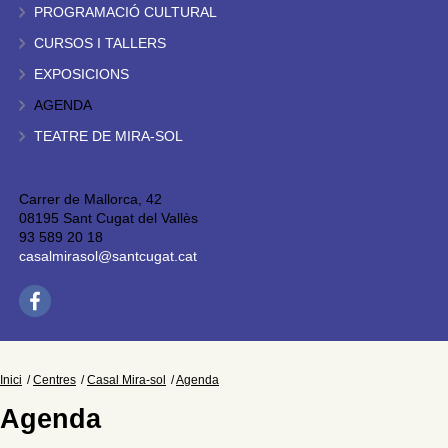
PROGRAMACIÓ CULTURAL
CURSOS I TALLERS
EXPOSICIONS
AGENDA
TEATRE DE MIRA-SOL
Carrer de Mallorca, 42
08195 Sant Cugat del Vallès
93 589 20 18
casalmirasol@santcugat.cat
Inici
Centres
Casal Mira-sol
Agenda
Agenda