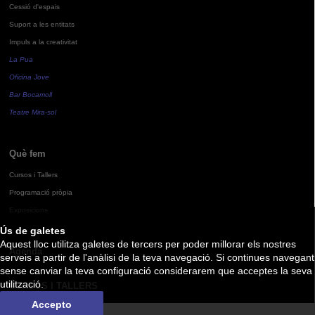
Cessió d'espais
Suport a les entitats
Impuls a la creativitat
La Pua
Oficina Jove
Bar Bocamoll
Teatre Mira-sol
Què fem
Cursos i Tallers
Programació pròpia
Exposicions
Ús de galetes
Aquest lloc utilitza galetes de tercers per poder millorar els nostres
Agenda
serveis a partir de l'anàlisi de la teva navegació. Si continues navegant
sense canviar la teva configuració considerarem que acceptes la seva
utilització.
CURSOS I TALLERS
Accepto