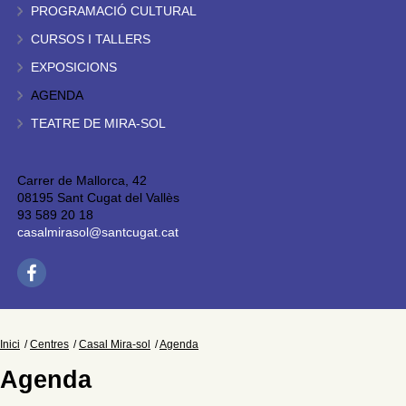
PROGRAMACIÓ CULTURAL
CURSOS I TALLERS
EXPOSICIONS
AGENDA
TEATRE DE MIRA-SOL
Carrer de Mallorca, 42
08195 Sant Cugat del Vallès
93 589 20 18
casalmirasol@santcugat.cat
Inici
Centres
Casal Mira-sol
Agenda
Agenda