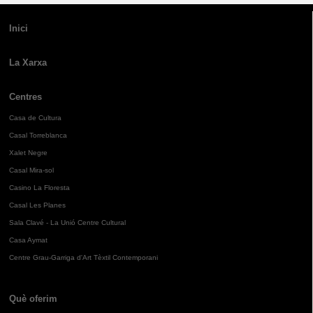
Inici
La Xarxa
Centres
Casa de Cultura
Casal Torreblanca
Xalet Negre
Casal Mira-sol
Casino La Floresta
Casal Les Planes
Sala Clavé - La Unió Centre Cultural
Casa Aymat
Centre Grau-Garriga d'Art Tèxtil Contemporani
Què oferim