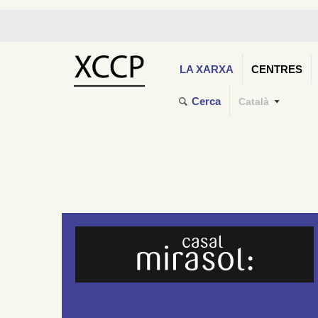
LA XARXA
CENTRES
Cerca
Català