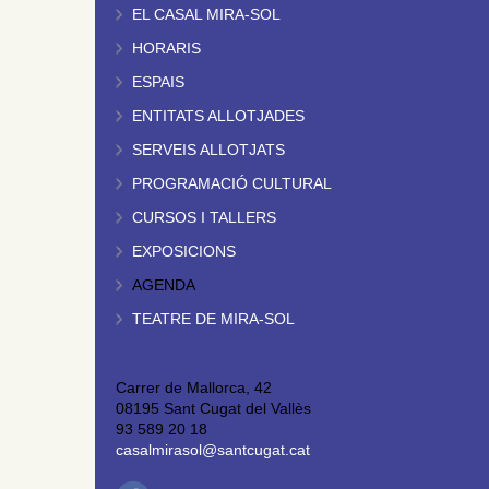
EL CASAL MIRA-SOL
HORARIS
ESPAIS
ENTITATS ALLOTJADES
SERVEIS ALLOTJATS
PROGRAMACIÓ CULTURAL
CURSOS I TALLERS
EXPOSICIONS
AGENDA
TEATRE DE MIRA-SOL
Carrer de Mallorca, 42
08195 Sant Cugat del Vallès
93 589 20 18
casalmirasol@santcugat.cat