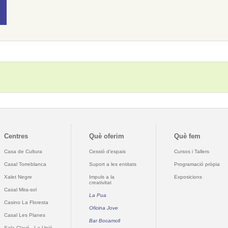
Centres
Què oferim
Què fem
Casa de Cultura
Cessió d'espais
Cursos i Tallers
Casal Torreblanca
Suport a les entitats
Programació pròpia
Xalet Negre
Impuls a la
Exposicions
creativitat
Casal Mira-sol
La Pua
Casino La Floresta
Oficina Jove
Casal Les Planes
Bar Bocamoll
Sala Clavé - La Unió