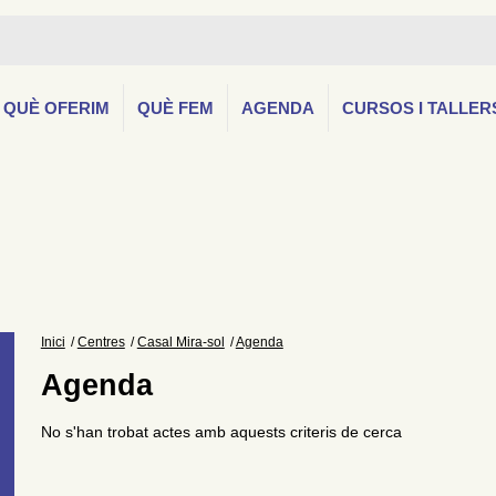
QUÈ OFERIM
QUÈ FEM
AGENDA
CURSOS I TALLER
Inici
Centres
Casal Mira-sol
Agenda
Agenda
No s'han trobat actes amb aquests criteris de cerca