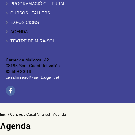
PROGRAMACIÓ CULTURAL
CURSOS I TALLERS
EXPOSICIONS
AGENDA
TEATRE DE MIRA-SOL
Carrer de Mallorca, 42
08195 Sant Cugat del Vallès
93 589 20 18
casalmirasol@santcugat.cat
Inici
Centres
Casal Mira-sol
Agenda
Agenda