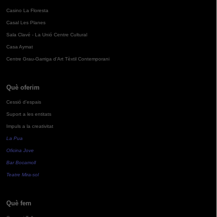
Casino La Floresta
Casal Les Planes
Sala Clavé - La Unió Centre Cultural
Casa Aymat
Centre Grau-Garriga d'Art Tèxtil Contemporani
Què oferim
Cessió d'espais
Suport a les entitats
Impuls a la creativitat
La Pua
Oficina Jove
Bar Bocamoll
Teatre Mira-sol
Què fem