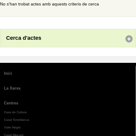
No s'han trobat actes amb aquests criteris de cerca
Cerca d'actes
Inici
La Xarxa
Centres
Casa de Cultura
Casal Torreblanca
Xalet Negre
Casal Mira-sol