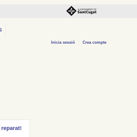
S
Inicia sessió
Crea compte
 reparat!