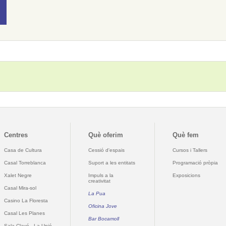
Centres
Què oferim
Què fem
Casa de Cultura
Cessió d'espais
Cursos i Tallers
Casal Torreblanca
Suport a les entitats
Programació pròpia
Xalet Negre
Impuls a la
Exposicions
creativitat
Casal Mira-sol
La Pua
Casino La Floresta
Oficina Jove
Casal Les Planes
Bar Bocamoll
Sala Clavé - La Unió