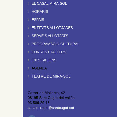
EL CASAL MIRA-SOL
HORARIS
ESPAIS
ENTITATS ALLOTJADES
SERVEIS ALLOTJATS
PROGRAMACIÓ CULTURAL
CURSOS I TALLERS
EXPOSICIONS
AGENDA
TEATRE DE MIRA-SOL
Carrer de Mallorca, 42
08195 Sant Cugat del Vallès
93 589 20 18
casalmirasol@santcugat.cat