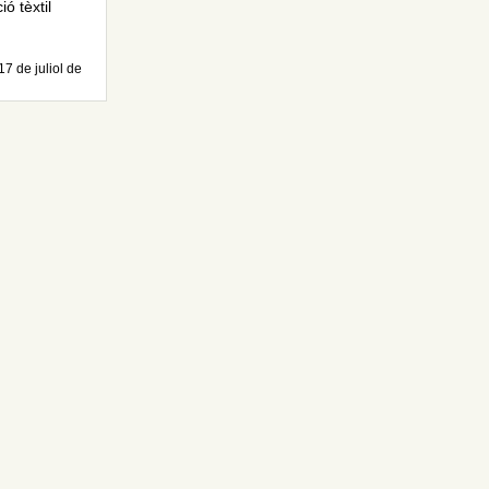
ó tèxtil
17 de juliol de