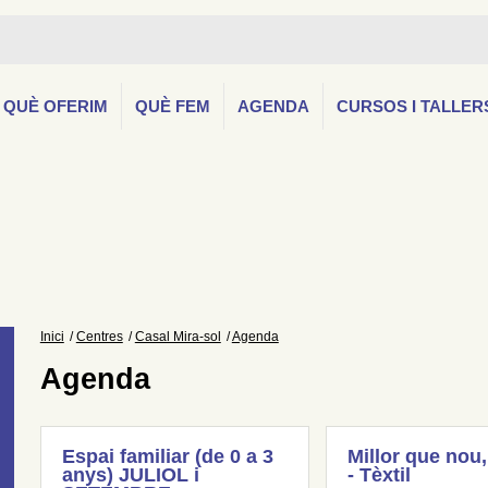
QUÈ OFERIM
QUÈ FEM
AGENDA
CURSOS I TALLER
Inici
Centres
Casal Mira-sol
Agenda
Agenda
Espai familiar (de 0 a 3
Millor que nou,
anys) JULIOL i
- Tèxtil