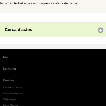
No s'han trobat actes amb aquests criteris de cerca
Cerca d'actes
Inici
La Xarxa
Centres
Casa de Cultura
Casal Torreblanca
Xalet Negre
Casal Mira-sol