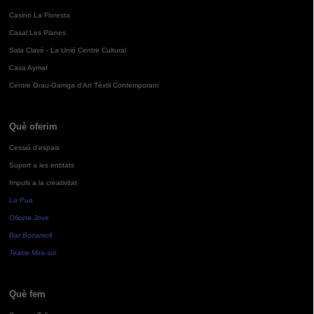
Casino La Floresta
Casal Les Planes
Sala Clavé - La Unió Centre Cultural
Casa Aymat
Centre Grau-Garriga d'Art Tèxtil Contemporani
Què oferim
Cessió d'espais
Suport a les entitats
Impuls a la creativitat
La Pua
Oficina Jove
Bar Bocamoll
Teatre Mira-sol
Què fem