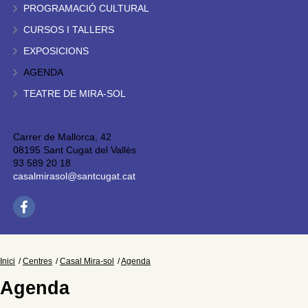
PROGRAMACIÓ CULTURAL
CURSOS I TALLERS
EXPOSICIONS
AGENDA
TEATRE DE MIRA-SOL
Carrer de Mallorca, 42
08195 Sant Cugat del Vallès
93 589 20 18
casalmirasol@santcugat.cat
Inici
Centres
Casal Mira-sol
Agenda
Agenda