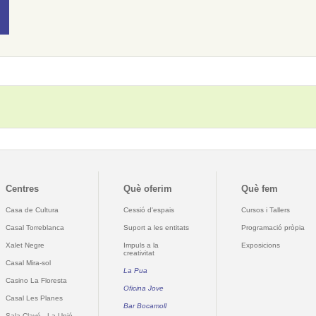
Centres
Què oferim
Què fem
Casa de Cultura
Cessió d'espais
Cursos i Tallers
Casal Torreblanca
Suport a les entitats
Programació pròpia
Xalet Negre
Impuls a la
Exposicions
creativitat
Casal Mira-sol
La Pua
Casino La Floresta
Oficina Jove
Casal Les Planes
Bar Bocamoll
Sala Clavé - La Unió