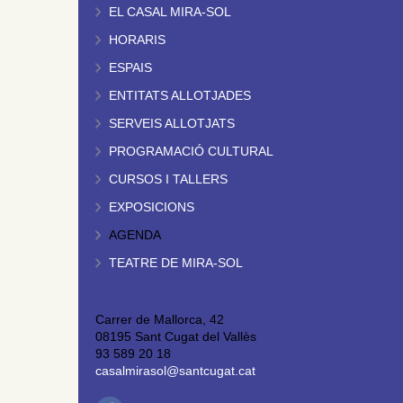
EL CASAL MIRA-SOL
HORARIS
ESPAIS
ENTITATS ALLOTJADES
SERVEIS ALLOTJATS
PROGRAMACIÓ CULTURAL
CURSOS I TALLERS
EXPOSICIONS
AGENDA
TEATRE DE MIRA-SOL
Carrer de Mallorca, 42
08195 Sant Cugat del Vallès
93 589 20 18
casalmirasol@santcugat.cat