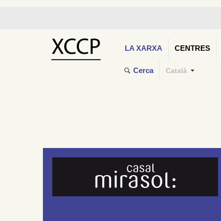
LA XARXA
CENTRES
Cerca
Català