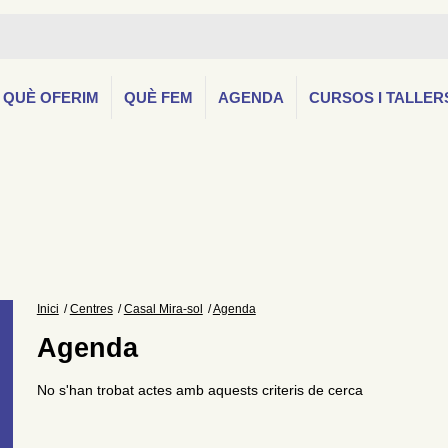
QUÈ OFERIM
QUÈ FEM
AGENDA
CURSOS I TALLER
Inici
Centres
Casal Mira-sol
Agenda
Agenda
No s'han trobat actes amb aquests criteris de cerca