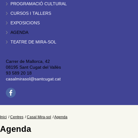
PROGRAMACIÓ CULTURAL
CURSOS I TALLERS
EXPOSICIONS
AGENDA
TEATRE DE MIRA-SOL
Carrer de Mallorca, 42
08195 Sant Cugat del Vallès
93 589 20 18
casalmirasol@santcugat.cat
Inici
Centres
Casal Mira-sol
Agenda
Agenda