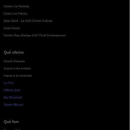
Casino La Floresta
Casal Les Planes
Sala Clavé - La Unió Centre Cultural
Casa Aymat
Centre Grau-Garriga d'Art Tèxtil Contemporani
Què oferim
Cessió d'espais
Suport a les entitats
Impuls a la creativitat
La Pua
Oficina Jove
Bar Bocamoll
Teatre Mira-sol
Què fem