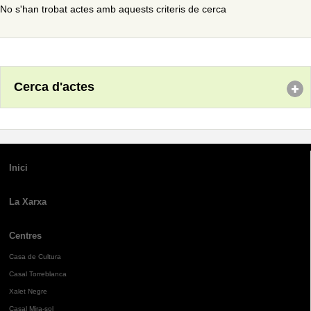
No s'han trobat actes amb aquests criteris de cerca
Cerca d'actes
Inici
La Xarxa
Centres
Casa de Cultura
Casal Torreblanca
Xalet Negre
Casal Mira-sol