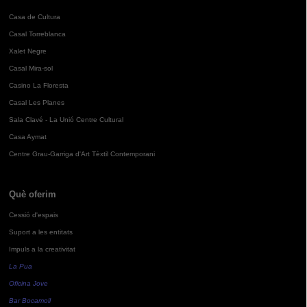
Casa de Cultura
Casal Torreblanca
Xalet Negre
Casal Mira-sol
Casino La Floresta
Casal Les Planes
Sala Clavé - La Unió Centre Cultural
Casa Aymat
Centre Grau-Garriga d'Art Tèxtil Contemporani
Què oferim
Cessió d'espais
Suport a les entitats
Impuls a la creativitat
La Pua
Oficina Jove
Bar Bocamoll