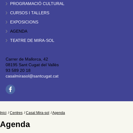
PROGRAMACIÓ CULTURAL
CURSOS I TALLERS
EXPOSICIONS
AGENDA
TEATRE DE MIRA-SOL
Carrer de Mallorca, 42
08195 Sant Cugat del Vallès
93 589 20 18
casalmirasol@santcugat.cat
Inici
Centres
Casal Mira-sol
Agenda
Agenda