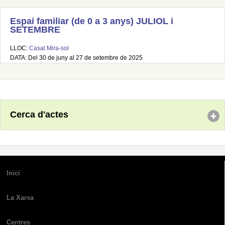
Espai familiar (de 0 a 3 anys) JULIOL i
SETEMBRE
LLOC:
Casal Mira-sol
DATA: Del 30 de juny al 27 de setembre de 2025
Cerca d'actes
Inici
La Xarxa
Centres