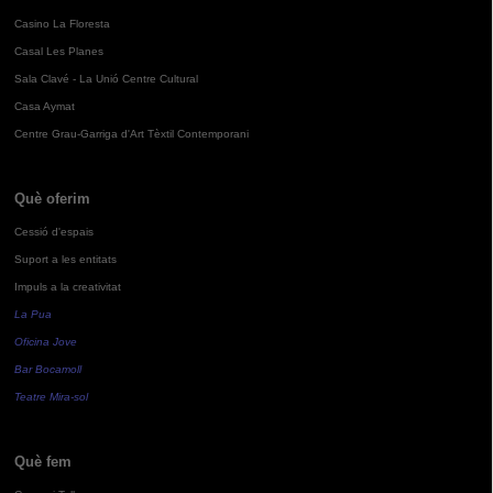
Casino La Floresta
Casal Les Planes
Sala Clavé - La Unió Centre Cultural
Casa Aymat
Centre Grau-Garriga d'Art Tèxtil Contemporani
Què oferim
Cessió d'espais
Suport a les entitats
Impuls a la creativitat
La Pua
Oficina Jove
Bar Bocamoll
Teatre Mira-sol
Què fem