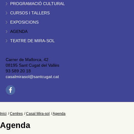
PROGRAMACIÓ CULTURAL
CURSOS I TALLERS
EXPOSICIONS
AGENDA
TEATRE DE MIRA-SOL
Carrer de Mallorca, 42
08195 Sant Cugat del Vallès
93 589 20 18
casalmirasol@santcugat.cat
Inici
Centres
Casal Mira-sol
Agenda
Agenda