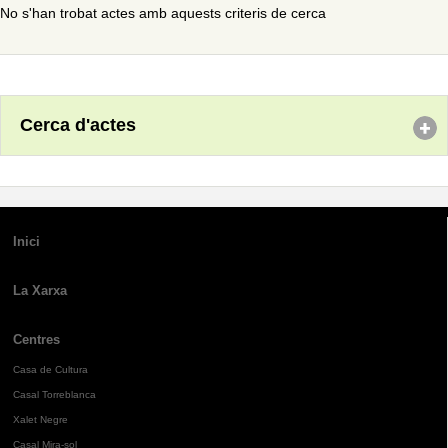
No s'han trobat actes amb aquests criteris de cerca
Cerca d'actes
Inici
La Xarxa
Centres
Casa de Cultura
Casal Torreblanca
Xalet Negre
Casal Mira-sol