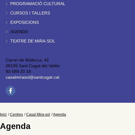
PROGRAMACIÓ CULTURAL
CURSOS I TALLERS
EXPOSICIONS
AGENDA
TEATRE DE MIRA-SOL
Carrer de Mallorca, 42
08195 Sant Cugat del Vallès
93 589 20 18
casalmirasol@santcugat.cat
Inici
Centres
Casal Mira-sol
Agenda
Agenda