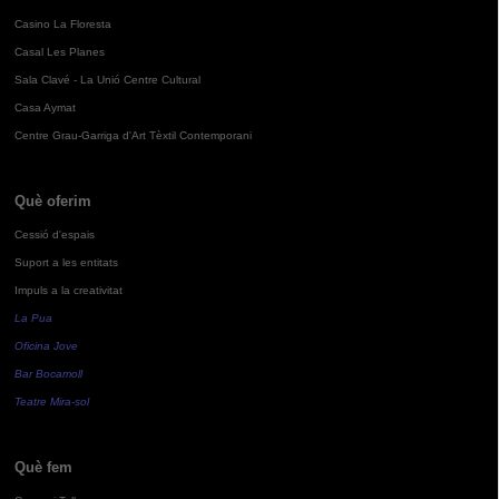
Casino La Floresta
Casal Les Planes
Sala Clavé - La Unió Centre Cultural
Casa Aymat
Centre Grau-Garriga d'Art Tèxtil Contemporani
Què oferim
Cessió d'espais
Suport a les entitats
Impuls a la creativitat
La Pua
Oficina Jove
Bar Bocamoll
Teatre Mira-sol
Què fem