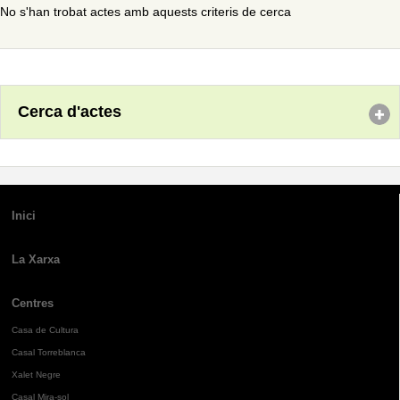
No s'han trobat actes amb aquests criteris de cerca
Cerca d'actes
Inici
La Xarxa
Centres
Casa de Cultura
Casal Torreblanca
Xalet Negre
Casal Mira-sol