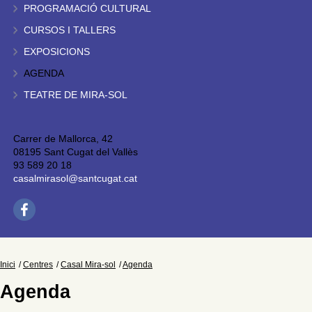
PROGRAMACIÓ CULTURAL
CURSOS I TALLERS
EXPOSICIONS
AGENDA
TEATRE DE MIRA-SOL
Carrer de Mallorca, 42
08195 Sant Cugat del Vallès
93 589 20 18
casalmirasol@santcugat.cat
Inici
Centres
Casal Mira-sol
Agenda
Agenda