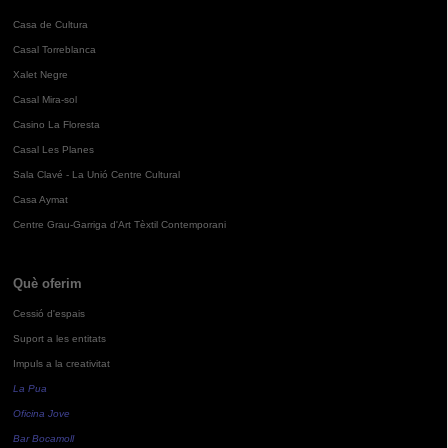
Casa de Cultura
Casal Torreblanca
Xalet Negre
Casal Mira-sol
Casino La Floresta
Casal Les Planes
Sala Clavé - La Unió Centre Cultural
Casa Aymat
Centre Grau-Garriga d'Art Tèxtil Contemporani
Què oferim
Cessió d'espais
Suport a les entitats
Impuls a la creativitat
La Pua
Oficina Jove
Bar Bocamoll