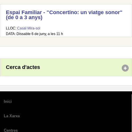
Espai Familiar - "Concertino: un viatge sonor"
(de 0 a 3 anys)
LLOC:
Casal Mira-sol
DATA: Dissabte 6 de juny, a les 11 h
Cerca d'actes
Inici
La Xarxa
Centres