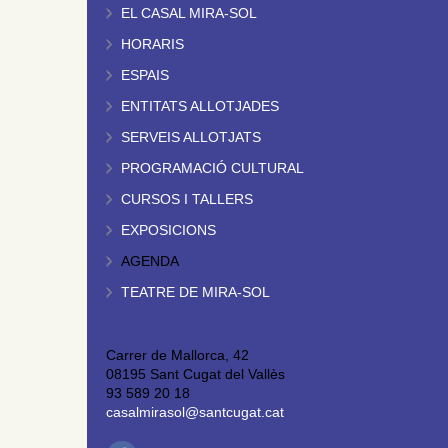
EL CASAL MIRA-SOL
HORARIS
ESPAIS
ENTITATS ALLOTJADES
SERVEIS ALLOTJATS
PROGRAMACIÓ CULTURAL
CURSOS I TALLERS
EXPOSICIONS
AGENDA
TEATRE DE MIRA-SOL
Carrer de Mallorca, 42
08195 Sant Cugat del Vallès
93 589 20 18
casalmirasol@santcugat.cat