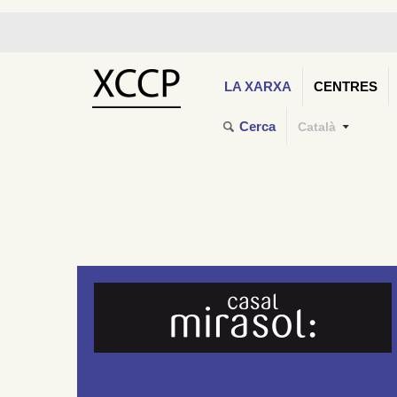
LA XARXA
CENTRES
Cerca
Català