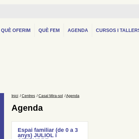
QUÈ OFERIM
QUÈ FEM
AGENDA
CURSOS I TALLER
Inici
Centres
Casal Mira-sol
Agenda
Agenda
Espai familiar (de 0 a 3
anys) JULIOL i