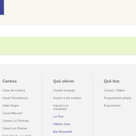
Centres
Què oferim
Què fem
Casa de Cultura
Cessió d'espais
Cursos i Tallers
Casal Torreblanca
Suport a les entitats
Programació pròpia
Xalet Negre
Impuls a la
Exposicions
creativitat
Casal Mira-sol
La Pua
Casino La Floresta
Oficina Jove
Casal Les Planes
Bar Bocamoll
Sala Clavé - La Unió