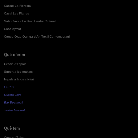
Casino La Floresta
Casal Les Planes
Sala Clavé - La Unió Centre Cultural
Casa Aymat
Centre Grau-Garriga d'Art Tèxtil Contemporani
Què oferim
Cessió d'espais
Suport a les entitats
Impuls a la creativitat
La Pua
Oficina Jove
Bar Bocamoll
Teatre Mira-sol
Què fem
Cursos i Tallers