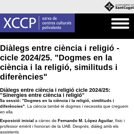
Inici
Agenda
Diàlegs entre ciència i religió -
cicle 2024/25. "Dogmes en la
ciència i la religió, similituds i
diferències"
Diàlegs entre ciència i religió cicle 2024/25:
"Sinergies entre ciència i religió"
5a sessió: "Dogmes en la ciència i la religió, similituds i
diferències"
. La ciència també té dogmes i necessita que creguem
en ella.
Exposició inicial
a càrrec de
Fernando M. López Aguilar
, físic i
professor emèrit i honorari de la UAB. Després, diàleg amb els
assistents.