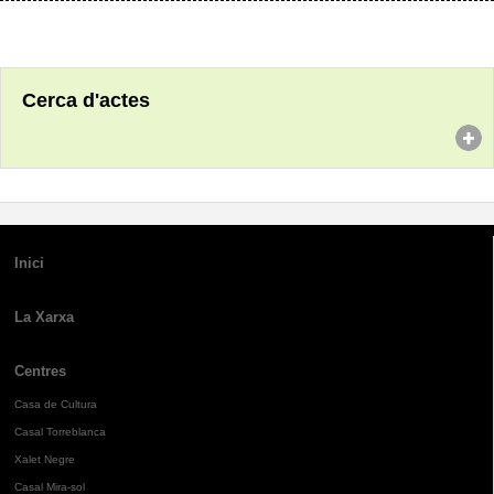
Cerca d'actes
Inici
La Xarxa
Centres
Casa de Cultura
Casal Torreblanca
Xalet Negre
Casal Mira-sol