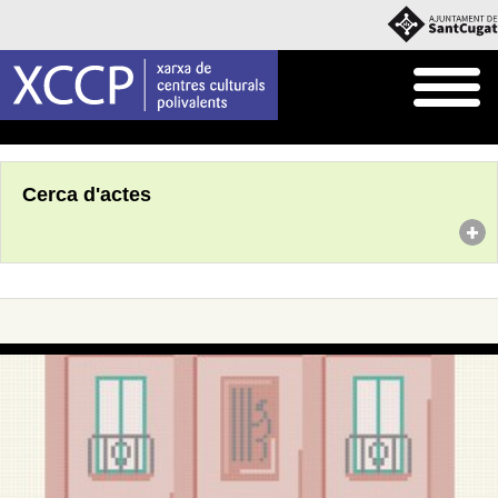
Inici
Agenda
Cerca d'actes