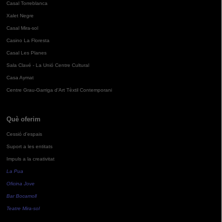
Casal Torreblanca
Xalet Negre
Casal Mira-sol
Casino La Floresta
Casal Les Planes
Sala Clavé - La Unió Centre Cultural
Casa Aymat
Centre Grau-Garriga d'Art Tèxtil Contemporani
Què oferim
Cessió d'espais
Suport a les entitats
Impuls a la creativitat
La Pua
Oficina Jove
Bar Bocamoll
Teatre Mira-sol