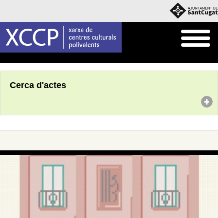
Inici
Agenda
Cerca d'actes