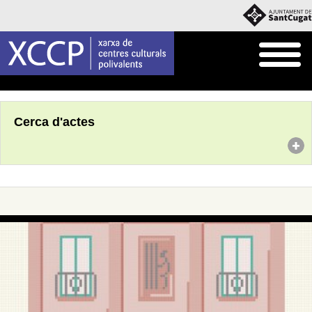
Inici
Agenda
Cerca d'actes