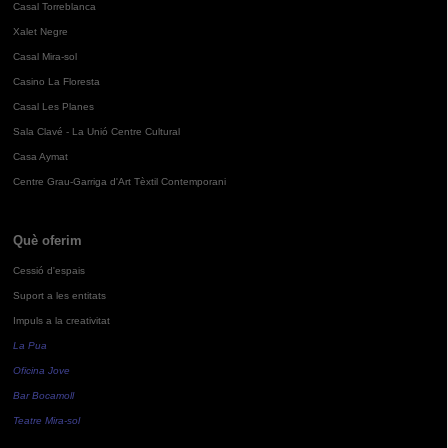
Casal Torreblanca
Xalet Negre
Casal Mira-sol
Casino La Floresta
Casal Les Planes
Sala Clavé - La Unió Centre Cultural
Casa Aymat
Centre Grau-Garriga d'Art Tèxtil Contemporani
Què oferim
Cessió d'espais
Suport a les entitats
Impuls a la creativitat
La Pua
Oficina Jove
Bar Bocamoll
Teatre Mira-sol