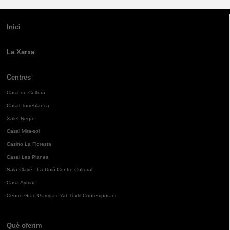
Inici
La Xarxa
Centres
Casa de Cultura
Casal Torreblanca
Xalet Negre
Casal Mira-sol
Casino La Floresta
Casal Les Planes
Sala Clavé - La Unió Centre Cultural
Casa Aymat
Centre Grau-Garriga d'Art Tèxtil Contemporani
Què oferim