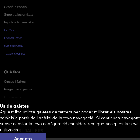
Cessió d'espais
Suport a les entitats
Impuls a la creativitat
La Pua
Oficina Jove
Bar Bocamoll
Teatre Mira-sol
Què fem
Cursos i Tallers
Programació pròpia
Exposicions
Ús de galetes
Aquest lloc utilitza galetes de tercers per poder millorar els nostres
Agenda
serveis a partir de l'anàlisi de la teva navegació. Si continues navegant
sense canviar la teva configuració considerarem que acceptes la seva
utilització.
CURSOS I TALLERS
Accepto