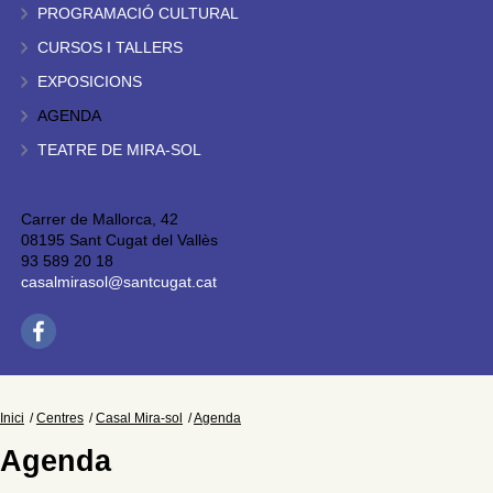
PROGRAMACIÓ CULTURAL
CURSOS I TALLERS
EXPOSICIONS
AGENDA
TEATRE DE MIRA-SOL
Carrer de Mallorca, 42
08195 Sant Cugat del Vallès
93 589 20 18
casalmirasol@santcugat.cat
Inici
Centres
Casal Mira-sol
Agenda
Agenda