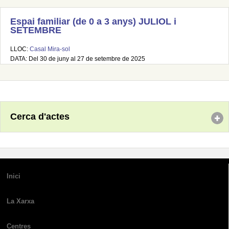
Espai familiar (de 0 a 3 anys) JULIOL i
SETEMBRE
LLOC:
Casal Mira-sol
DATA: Del 30 de juny al 27 de setembre de 2025
Cerca d'actes
Inici
La Xarxa
Centres