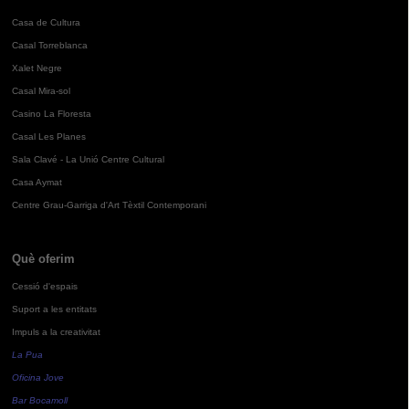
Casa de Cultura
Casal Torreblanca
Xalet Negre
Casal Mira-sol
Casino La Floresta
Casal Les Planes
Sala Clavé - La Unió Centre Cultural
Casa Aymat
Centre Grau-Garriga d'Art Tèxtil Contemporani
Què oferim
Cessió d'espais
Suport a les entitats
Impuls a la creativitat
La Pua
Oficina Jove
Bar Bocamoll