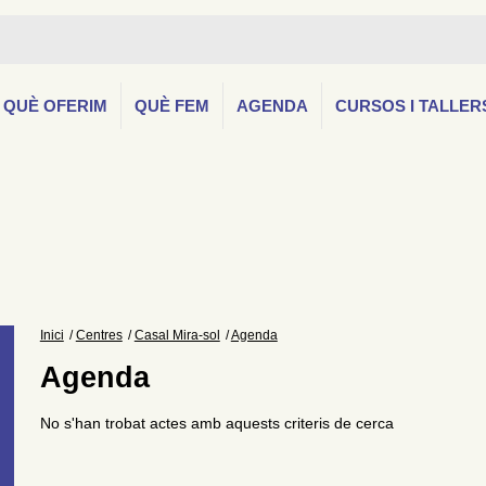
QUÈ OFERIM
QUÈ FEM
AGENDA
CURSOS I TALLER
Inici
Centres
Casal Mira-sol
Agenda
Agenda
No s'han trobat actes amb aquests criteris de cerca