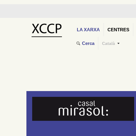
LA XARXA
CENTRES
Cerca
Català