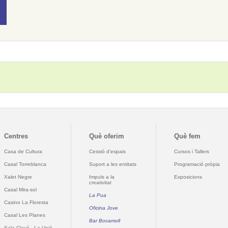
Centres
Què oferim
Què fem
Casa de Cultura
Cessió d'espais
Cursos i Tallers
Casal Torreblanca
Suport a les entitats
Programació pròpia
Xalet Negre
Impuls a la
Exposicions
creativitat
Casal Mira-sol
La Pua
Casino La Floresta
Oficina Jove
Casal Les Planes
Bar Bocamoll
Sala Clavé - La Unió