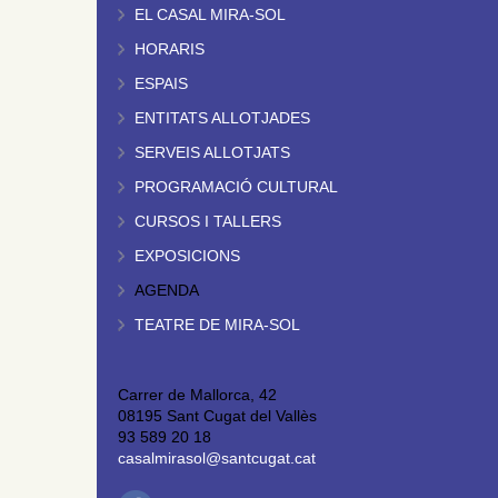
EL CASAL MIRA-SOL
HORARIS
ESPAIS
ENTITATS ALLOTJADES
SERVEIS ALLOTJATS
PROGRAMACIÓ CULTURAL
CURSOS I TALLERS
EXPOSICIONS
AGENDA
TEATRE DE MIRA-SOL
Carrer de Mallorca, 42
08195 Sant Cugat del Vallès
93 589 20 18
casalmirasol@santcugat.cat