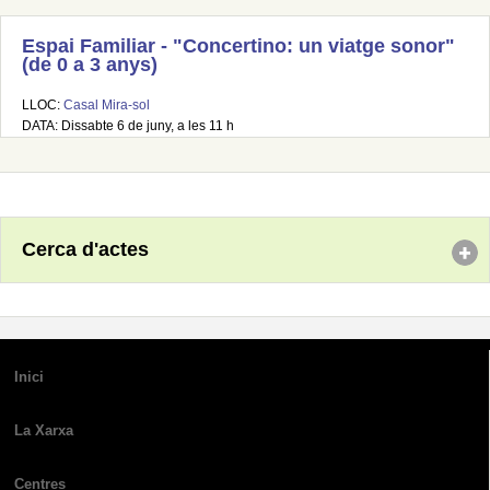
Espai Familiar - "Concertino: un viatge sonor"
(de 0 a 3 anys)
LLOC:
Casal Mira-sol
DATA: Dissabte 6 de juny, a les 11 h
Cerca d'actes
Inici
La Xarxa
Centres