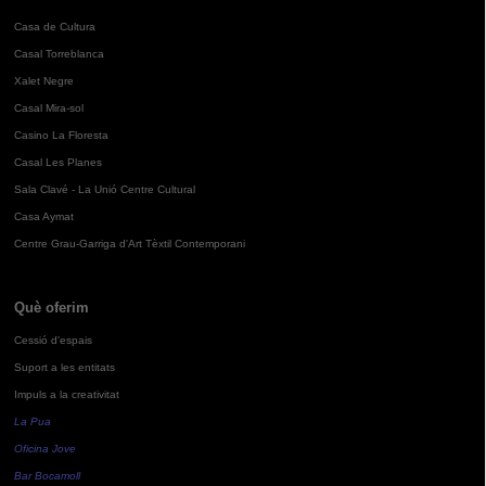
Casa de Cultura
Casal Torreblanca
Xalet Negre
Casal Mira-sol
Casino La Floresta
Casal Les Planes
Sala Clavé - La Unió Centre Cultural
Casa Aymat
Centre Grau-Garriga d'Art Tèxtil Contemporani
Què oferim
Cessió d'espais
Suport a les entitats
Impuls a la creativitat
La Pua
Oficina Jove
Bar Bocamoll