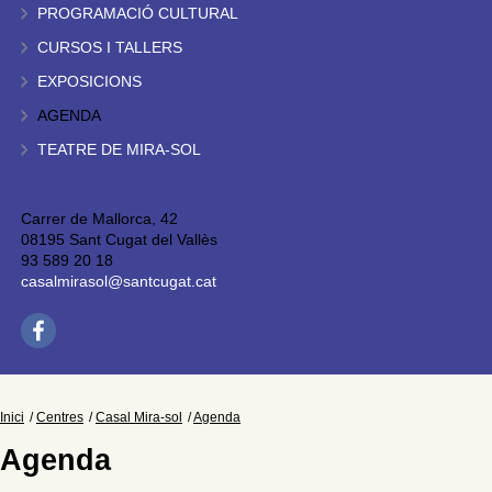
PROGRAMACIÓ CULTURAL
CURSOS I TALLERS
EXPOSICIONS
AGENDA
TEATRE DE MIRA-SOL
Carrer de Mallorca, 42
08195 Sant Cugat del Vallès
93 589 20 18
casalmirasol@santcugat.cat
Inici
Centres
Casal Mira-sol
Agenda
Agenda