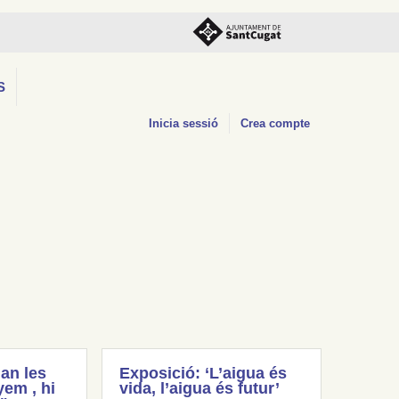
S
Inicia sessió
Crea compte
an les
Exposició: ‘L’aigua és
em , hi
vida, l’aigua és futur’