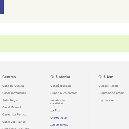
Centres
Què oferim
Què fem
Casa de Cultura
Cessió d'espais
Cursos i Tallers
Casal Torreblanca
Suport a les entitats
Programació pròpia
Xalet Negre
Impuls a la
Exposicions
creativitat
Casal Mira-sol
La Pua
Casino La Floresta
Oficina Jove
Casal Les Planes
Bar Bocamoll
Sala Clavé - La Unió