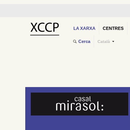
LA XARXA
CENTRES
Cerca
Català