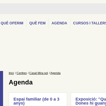
QUÈ OFERIM
QUÈ FEM
AGENDA
CURSOS I TALLER
Inici
Centres
Casal Mira-sol
Agenda
Agenda
Espai familiar (de 0 a 3
Exposició: "Qu
anys)
Dones hi guany