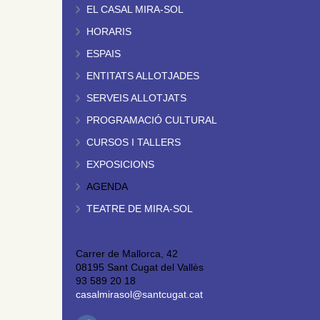
EL CASAL MIRA-SOL
HORARIS
ESPAIS
ENTITATS ALLOTJADES
SERVEIS ALLOTJATS
PROGRAMACIÓ CULTURAL
CURSOS I TALLERS
EXPOSICIONS
AGENDA
TEATRE DE MIRA-SOL
Carrer de Mallorca, 42
08195 Sant Cugat del Vallès
93 589 20 18
casalmirasol@santcugat.cat