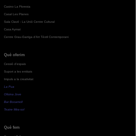
Casino La Floresta
Casal Les Planes
Sala Clavé - La Unió Centre Cultural
Casa Aymat
Centre Grau-Garriga d'Art Tèxtil Contemporani
Què oferim
Cessió d'espais
Suport a les entitats
Impuls a la creativitat
La Pua
Oficina Jove
Bar Bocamoll
Teatre Mira-sol
Què fem