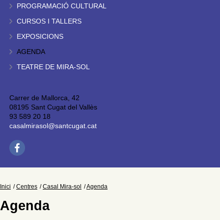
PROGRAMACIÓ CULTURAL
CURSOS I TALLERS
EXPOSICIONS
AGENDA
TEATRE DE MIRA-SOL
Carrer de Mallorca, 42
08195 Sant Cugat del Vallès
93 589 20 18
casalmirasol@santcugat.cat
Inici
Centres
Casal Mira-sol
Agenda
Agenda