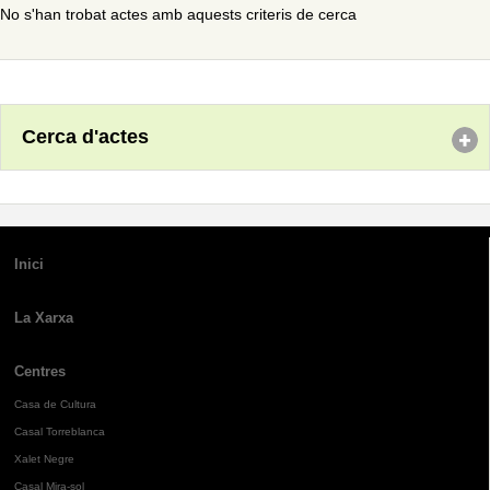
No s'han trobat actes amb aquests criteris de cerca
Cerca d'actes
Inici
La Xarxa
Centres
Casa de Cultura
Casal Torreblanca
Xalet Negre
Casal Mira-sol