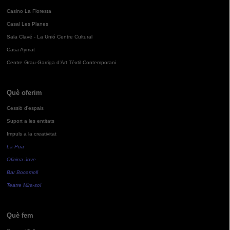
Casino La Floresta
Casal Les Planes
Sala Clavé - La Unió Centre Cultural
Casa Aymat
Centre Grau-Garriga d'Art Tèxtil Contemporani
Què oferim
Cessió d'espais
Suport a les entitats
Impuls a la creativitat
La Pua
Oficina Jove
Bar Bocamoll
Teatre Mira-sol
Què fem