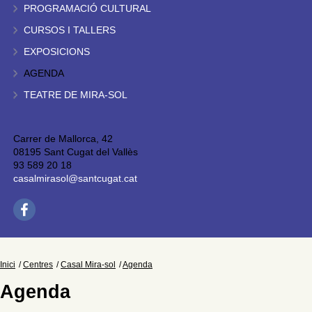
PROGRAMACIÓ CULTURAL
CURSOS I TALLERS
EXPOSICIONS
AGENDA
TEATRE DE MIRA-SOL
Carrer de Mallorca, 42
08195 Sant Cugat del Vallès
93 589 20 18
casalmirasol@santcugat.cat
Inici
Centres
Casal Mira-sol
Agenda
Agenda