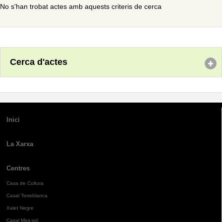
No s'han trobat actes amb aquests criteris de cerca
Cerca d'actes
Inici
La Xarxa
Centres
Casa de Cultura
Casal Torreblanca
Xalet Negre
Casal Mira-sol