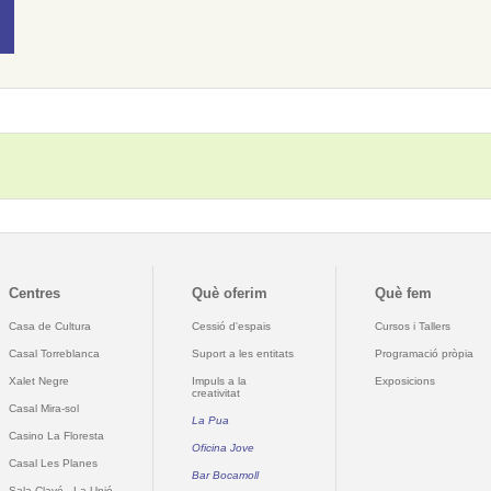
Centres
Què oferim
Què fem
Casa de Cultura
Cessió d'espais
Cursos i Tallers
Casal Torreblanca
Suport a les entitats
Programació pròpia
Xalet Negre
Impuls a la
Exposicions
creativitat
Casal Mira-sol
La Pua
Casino La Floresta
Oficina Jove
Casal Les Planes
Bar Bocamoll
Sala Clavé - La Unió