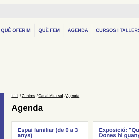
QUÈ OFERIM
QUÈ FEM
AGENDA
CURSOS I TALLER
Inici
Centres
Casal Mira-sol
Agenda
Agenda
Espai familiar (de 0 a 3
Exposició: "Qu
anys)
Dones hi guany