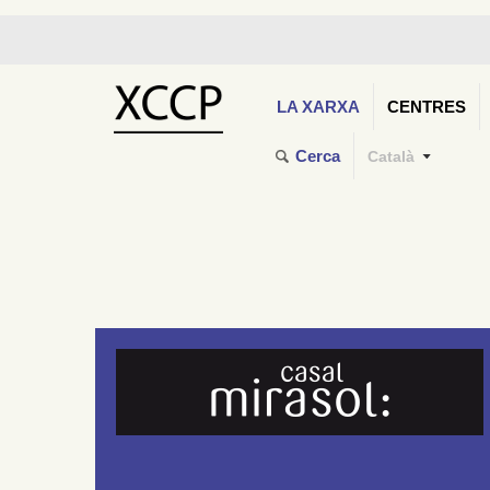
LA XARXA
CENTRES
Cerca
Català