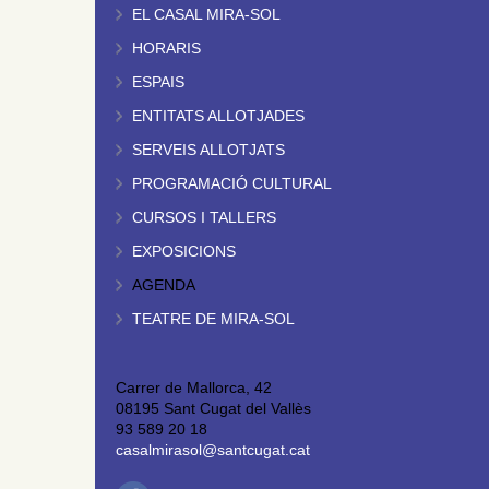
EL CASAL MIRA-SOL
HORARIS
ESPAIS
ENTITATS ALLOTJADES
SERVEIS ALLOTJATS
PROGRAMACIÓ CULTURAL
CURSOS I TALLERS
EXPOSICIONS
AGENDA
TEATRE DE MIRA-SOL
Carrer de Mallorca, 42
08195 Sant Cugat del Vallès
93 589 20 18
casalmirasol@santcugat.cat