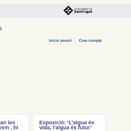
S
Inicia sessió
Crea compte
an les
Exposició: ‘L’aigua és
em , hi
vida, l’aigua és futur’