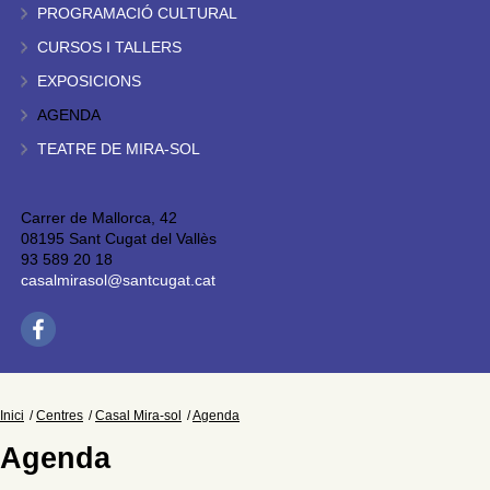
PROGRAMACIÓ CULTURAL
CURSOS I TALLERS
EXPOSICIONS
AGENDA
TEATRE DE MIRA-SOL
Carrer de Mallorca, 42
08195 Sant Cugat del Vallès
93 589 20 18
casalmirasol@santcugat.cat
Inici
Centres
Casal Mira-sol
Agenda
Agenda