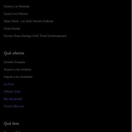
Casino La Floresta
Casal Les Planes
Sala Clavé - La Unió Centre Cultural
Casa Aymat
Centre Grau-Garriga d'Art Tèxtil Contemporani
Què oferim
Cessió d'espais
Suport a les entitats
Impuls a la creativitat
La Pua
Oficina Jove
Bar Bocamoll
Teatre Mira-sol
Què fem