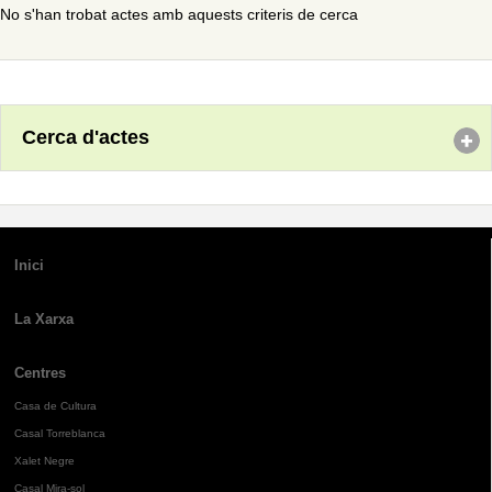
No s'han trobat actes amb aquests criteris de cerca
Cerca d'actes
Inici
La Xarxa
Centres
Casa de Cultura
Casal Torreblanca
Xalet Negre
Casal Mira-sol