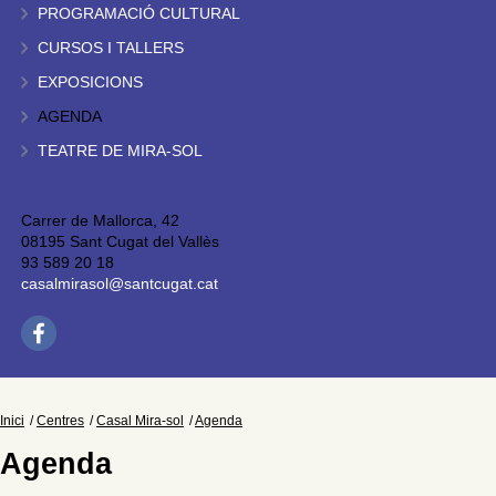
PROGRAMACIÓ CULTURAL
CURSOS I TALLERS
EXPOSICIONS
AGENDA
TEATRE DE MIRA-SOL
Carrer de Mallorca, 42
08195 Sant Cugat del Vallès
93 589 20 18
casalmirasol@santcugat.cat
Inici
Centres
Casal Mira-sol
Agenda
Agenda