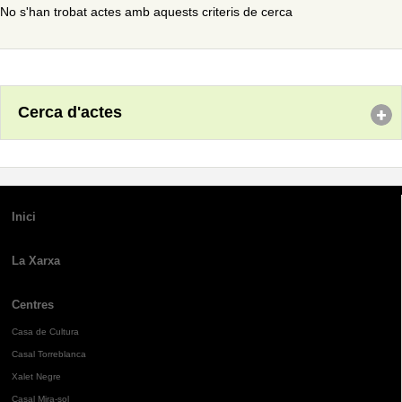
No s'han trobat actes amb aquests criteris de cerca
Cerca d'actes
Inici
La Xarxa
Centres
Casa de Cultura
Casal Torreblanca
Xalet Negre
Casal Mira-sol