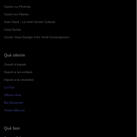
Casino La Floresta
Casal Les Planes
Sala Clavé - La Unió Centre Cultural
Casa Aymat
Centre Grau-Garriga d'Art Tèxtil Contemporani
Què oferim
Cessió d'espais
Suport a les entitats
Impuls a la creativitat
La Pua
Oficina Jove
Bar Bocamoll
Teatre Mira-sol
Què fem