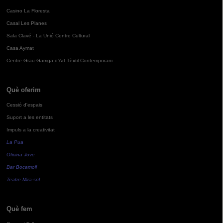
Casino La Floresta
Casal Les Planes
Sala Clavé - La Unió Centre Cultural
Casa Aymat
Centre Grau-Garriga d'Art Tèxtil Contemporani
Què oferim
Cessió d'espais
Suport a les entitats
Impuls a la creativitat
La Pua
Oficina Jove
Bar Bocamoll
Teatre Mira-sol
Què fem