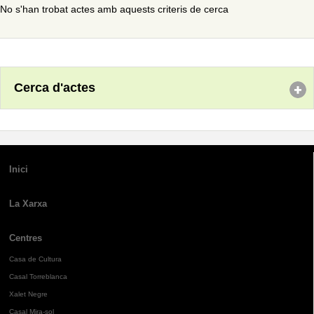
No s'han trobat actes amb aquests criteris de cerca
Cerca d'actes
Inici
La Xarxa
Centres
Casa de Cultura
Casal Torreblanca
Xalet Negre
Casal Mira-sol