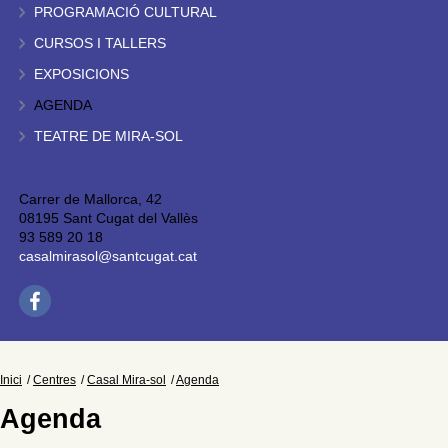
PROGRAMACIÓ CULTURAL
CURSOS I TALLERS
EXPOSICIONS
AGENDA
TEATRE DE MIRA-SOL
Carrer de Mallorca, 42
08195 Sant Cugat del Vallès
93 589 20 18
casalmirasol@santcugat.cat
Inici
Centres
Casal Mira-sol
Agenda
Agenda