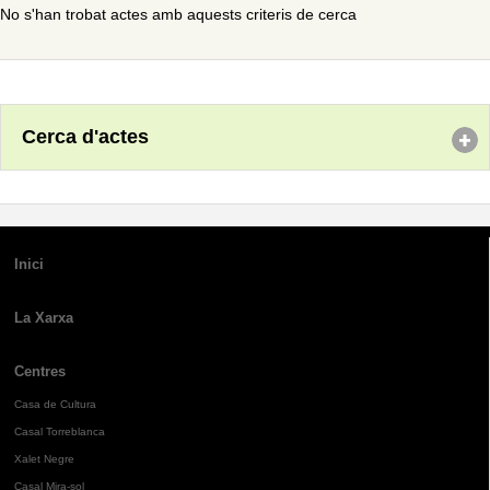
No s'han trobat actes amb aquests criteris de cerca
Cerca d'actes
Inici
La Xarxa
Centres
Casa de Cultura
Casal Torreblanca
Xalet Negre
Casal Mira-sol