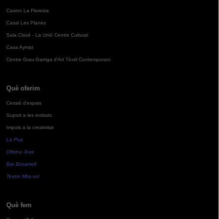
Casino La Floresta
Casal Les Planes
Sala Clavé - La Unió Centre Cultural
Casa Aymat
Centre Grau-Garriga d'Art Tèxtil Contemporani
Què oferim
Cessió d'espais
Suport a les entitats
Impuls a la creativitat
La Pua
Oficina Jove
Bar Bocamoll
Teatre Mira-sol
Què fem