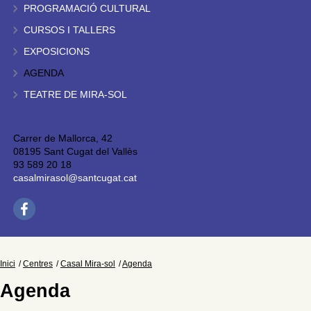
PROGRAMACIÓ CULTURAL
CURSOS I TALLERS
EXPOSICIONS
AGENDA
TEATRE DE MIRA-SOL
Carrer de Mallorca, 42
08195 Sant Cugat del Vallès
93 589 20 18
casalmirasol@santcugat.cat
Inici
Centres
Casal Mira-sol
Agenda
Agenda