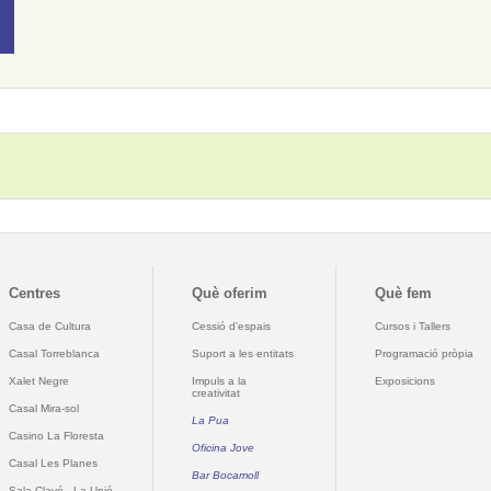
Centres
Què oferim
Què fem
Casa de Cultura
Cessió d'espais
Cursos i Tallers
Casal Torreblanca
Suport a les entitats
Programació pròpia
Xalet Negre
Impuls a la
Exposicions
creativitat
Casal Mira-sol
La Pua
Casino La Floresta
Oficina Jove
Casal Les Planes
Bar Bocamoll
Sala Clavé - La Unió