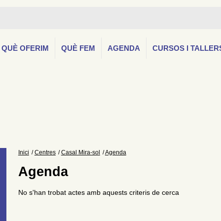
QUÈ OFERIM
QUÈ FEM
AGENDA
CURSOS I TALLER
Inici
Centres
Casal Mira-sol
Agenda
Agenda
No s'han trobat actes amb aquests criteris de cerca