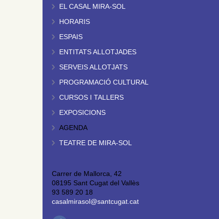
EL CASAL MIRA-SOL
HORARIS
ESPAIS
ENTITATS ALLOTJADES
SERVEIS ALLOTJATS
PROGRAMACIÓ CULTURAL
CURSOS I TALLERS
EXPOSICIONS
AGENDA
TEATRE DE MIRA-SOL
Carrer de Mallorca, 42
08195 Sant Cugat del Vallès
93 589 20 18
casalmirasol@santcugat.cat