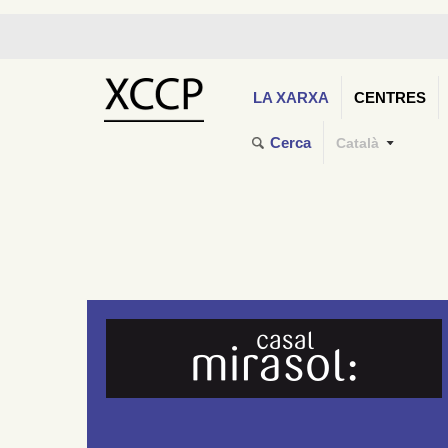
LA XARXA
CENTRES
Cerca
Català