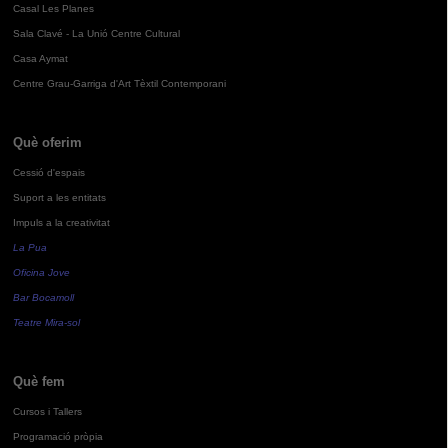
Casal Les Planes
Sala Clavé - La Unió Centre Cultural
Casa Aymat
Centre Grau-Garriga d'Art Tèxtil Contemporani
Què oferim
Cessió d'espais
Suport a les entitats
Impuls a la creativitat
La Pua
Oficina Jove
Bar Bocamoll
Teatre Mira-sol
Què fem
Cursos i Tallers
Programació pròpia