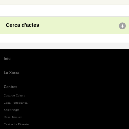
Cerca d'actes
Inici
La Xarxa
Centres
Casa de Cultura
Casal Torreblanca
Xalet Negre
Casal Mira-sol
Casino La Floresta