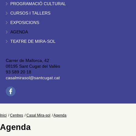
PROGRAMACIÓ CULTURAL
CURSOS I TALLERS
EXPOSICIONS
AGENDA
TEATRE DE MIRA-SOL
Carrer de Mallorca, 42
08195 Sant Cugat del Vallès
93 589 20 18
casalmirasol@santcugat.cat
Inici
Centres
Casal Mira-sol
Agenda
Agenda