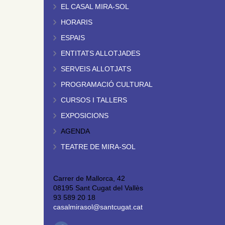
EL CASAL MIRA-SOL
HORARIS
ESPAIS
ENTITATS ALLOTJADES
SERVEIS ALLOTJATS
PROGRAMACIÓ CULTURAL
CURSOS I TALLERS
EXPOSICIONS
AGENDA
TEATRE DE MIRA-SOL
Carrer de Mallorca, 42
08195 Sant Cugat del Vallès
93 589 20 18
casalmirasol@santcugat.cat