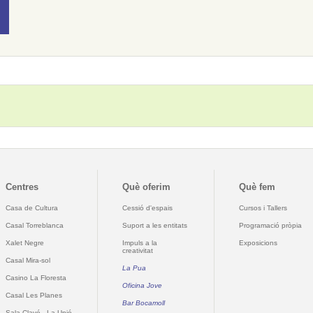
Centres
Què oferim
Què fem
Casa de Cultura
Cessió d'espais
Cursos i Tallers
Casal Torreblanca
Suport a les entitats
Programació pròpia
Xalet Negre
Impuls a la
Exposicions
creativitat
Casal Mira-sol
La Pua
Casino La Floresta
Oficina Jove
Casal Les Planes
Bar Bocamoll
Sala Clavé - La Unió