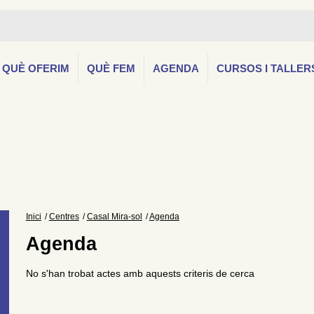
QUÈ OFERIM
QUÈ FEM
AGENDA
CURSOS I TALLER
Inici
Centres
Casal Mira-sol
Agenda
Agenda
No s'han trobat actes amb aquests criteris de cerca