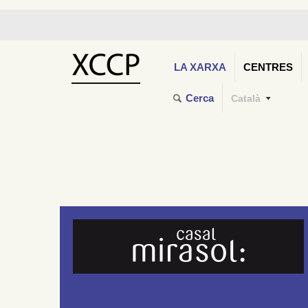
LA XARXA
CENTRES
Cerca
Català