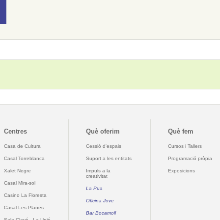
Centres
Què oferim
Què fem
Casa de Cultura
Cessió d'espais
Cursos i Tallers
Casal Torreblanca
Suport a les entitats
Programació pròpia
Xalet Negre
Impuls a la
Exposicions
creativitat
Casal Mira-sol
La Pua
Casino La Floresta
Oficina Jove
Casal Les Planes
Bar Bocamoll
Sala Clavé - La Unió