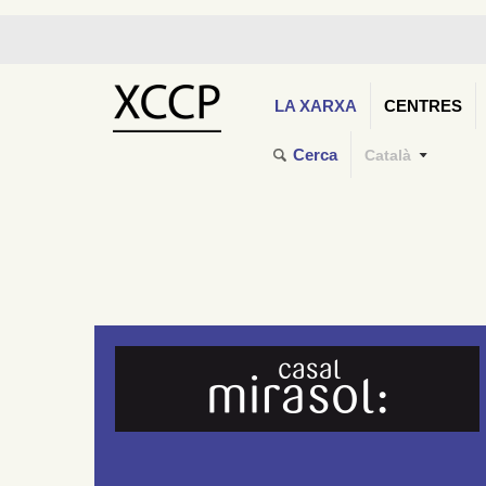
LA XARXA
CENTRES
Cerca
Català