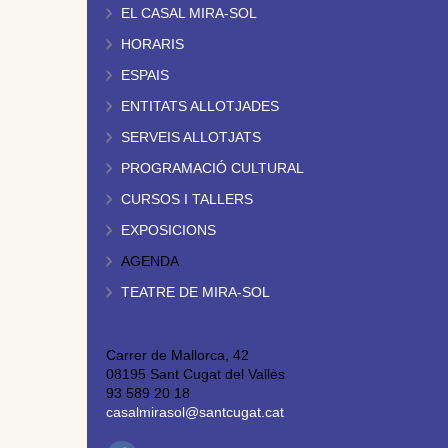
EL CASAL MIRA-SOL
HORARIS
ESPAIS
ENTITATS ALLOTJADES
SERVEIS ALLOTJATS
PROGRAMACIÓ CULTURAL
CURSOS I TALLERS
EXPOSICIONS
AGENDA
TEATRE DE MIRA-SOL
Carrer de Mallorca, 42
08195 Sant Cugat del Vallès
93 589 20 18
casalmirasol@santcugat.cat