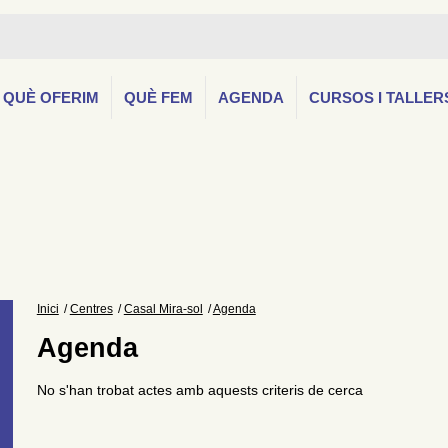
QUÈ OFERIM
QUÈ FEM
AGENDA
CURSOS I TALLER
Inici
Centres
Casal Mira-sol
Agenda
Agenda
No s'han trobat actes amb aquests criteris de cerca