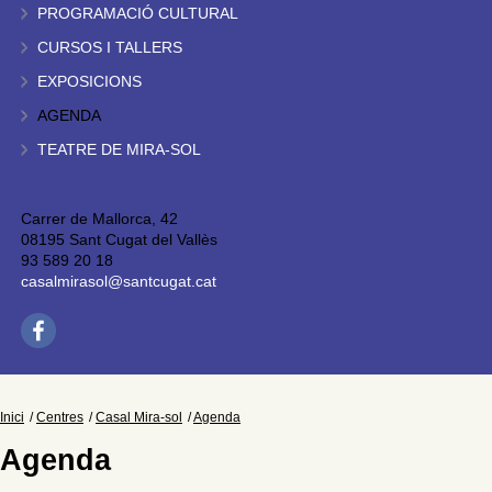
PROGRAMACIÓ CULTURAL
CURSOS I TALLERS
EXPOSICIONS
AGENDA
TEATRE DE MIRA-SOL
Carrer de Mallorca, 42
08195 Sant Cugat del Vallès
93 589 20 18
casalmirasol@santcugat.cat
Inici
Centres
Casal Mira-sol
Agenda
Agenda