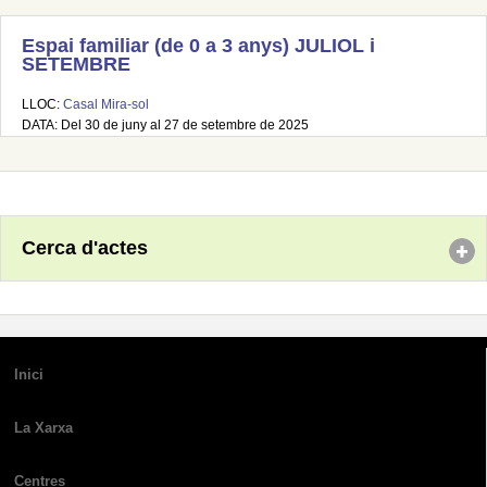
Espai familiar (de 0 a 3 anys) JULIOL i
SETEMBRE
LLOC:
Casal Mira-sol
DATA: Del 30 de juny al 27 de setembre de 2025
Cerca d'actes
Inici
La Xarxa
Centres