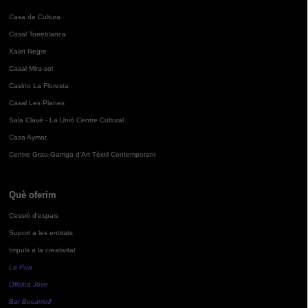
Casa de Cultura
Casal Torreblanca
Xalet Negre
Casal Mira-sol
Casino La Floresta
Casal Les Planes
Sala Clavé - La Unió Centre Cultural
Casa Aymat
Centre Grau-Garriga d'Art Tèxtil Contemporani
Què oferim
Cessió d'espais
Suport a les entitats
Impuls a la creativitat
La Pua
Oficina Jove
Bar Bocamoll