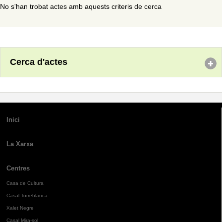
No s'han trobat actes amb aquests criteris de cerca
Cerca d'actes
Inici
La Xarxa
Centres
Casa de Cultura
Casal Torreblanca
Xalet Negre
Casal Mira-sol