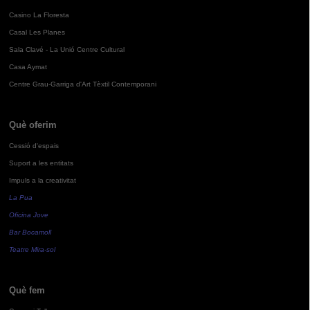
Casino La Floresta
Casal Les Planes
Sala Clavé - La Unió Centre Cultural
Casa Aymat
Centre Grau-Garriga d'Art Tèxtil Contemporani
Què oferim
Cessió d'espais
Suport a les entitats
Impuls a la creativitat
La Pua
Oficina Jove
Bar Bocamoll
Teatre Mira-sol
Què fem