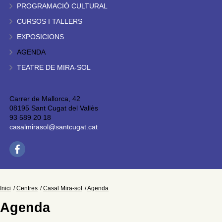
PROGRAMACIÓ CULTURAL
CURSOS I TALLERS
EXPOSICIONS
AGENDA
TEATRE DE MIRA-SOL
Carrer de Mallorca, 42
08195 Sant Cugat del Vallès
93 589 20 18
casalmirasol@santcugat.cat
Inici
Centres
Casal Mira-sol
Agenda
Agenda