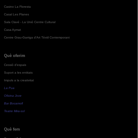
Casino La Floresta
Casal Les Planes
Sala Clavé - La Unió Centre Cultural
Casa Aymat
Centre Grau-Garriga d'Art Tèxtil Contemporani
Què oferim
Cessió d'espais
Suport a les entitats
Impuls a la creativitat
La Pua
Oficina Jove
Bar Bocamoll
Teatre Mira-sol
Què fem