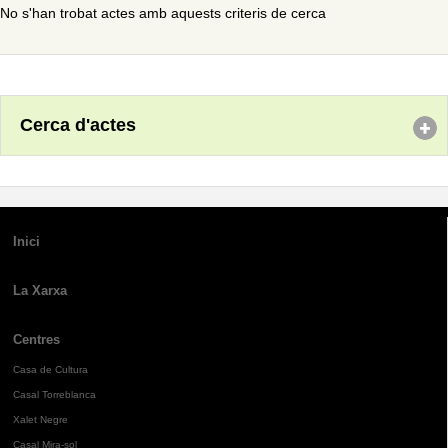
No s'han trobat actes amb aquests criteris de cerca
Cerca d'actes
Inici
La Xarxa
Centres
Casa de Cultura
Casal Torreblanca
Xalet Negre
Casal Mira-sol