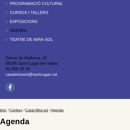
PROGRAMACIÓ CULTURAL
CURSOS I TALLERS
EXPOSICIONS
AGENDA
TEATRE DE MIRA-SOL
Carrer de Mallorca, 42
08195 Sant Cugat del Vallès
93 589 20 18
casalmirasol@santcugat.cat
Inici
Centres
Casal Mira-sol
Agenda
Agenda