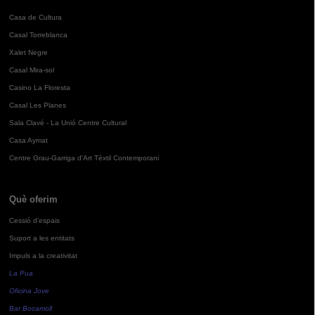
Casa de Cultura
Casal Torreblanca
Xalet Negre
Casal Mira-sol
Casino La Floresta
Casal Les Planes
Sala Clavé - La Unió Centre Cultural
Casa Aymat
Centre Grau-Garriga d'Art Tèxtil Contemporani
Què oferim
Cessió d'espais
Suport a les entitats
Impuls a la creativitat
La Pua
Oficina Jove
Bar Bocamoll