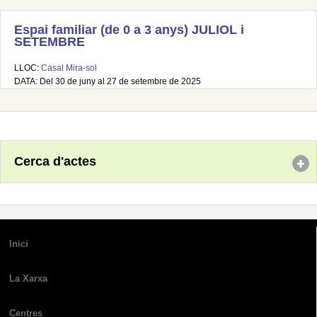
Espai familiar (de 0 a 3 anys) JULIOL i
SETEMBRE
LLOC:
Casal Mira-sol
DATA: Del 30 de juny al 27 de setembre de 2025
Cerca d'actes
Inici
La Xarxa
Centres