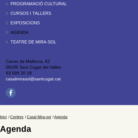
PROGRAMACIÓ CULTURAL
CURSOS I TALLERS
EXPOSICIONS
AGENDA
TEATRE DE MIRA-SOL
Carrer de Mallorca, 42
08195 Sant Cugat del Vallès
93 589 20 18
casalmirasol@santcugat.cat
Inici
Centres
Casal Mira-sol
Agenda
Agenda