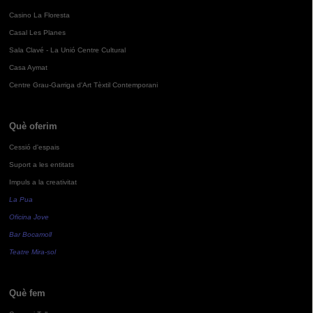
Casino La Floresta
Casal Les Planes
Sala Clavé - La Unió Centre Cultural
Casa Aymat
Centre Grau-Garriga d'Art Tèxtil Contemporani
Què oferim
Cessió d'espais
Suport a les entitats
Impuls a la creativitat
La Pua
Oficina Jove
Bar Bocamoll
Teatre Mira-sol
Què fem