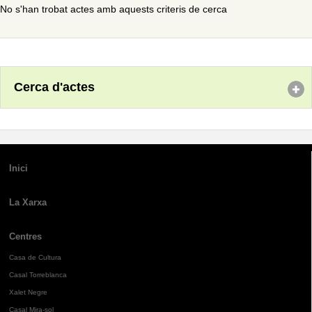
No s'han trobat actes amb aquests criteris de cerca
Cerca d'actes
Inici
La Xarxa
Centres
Casa de Cultura
Casal Torreblanca
Xalet Negre
Casal Mira-sol