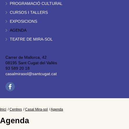
PROGRAMACIÓ CULTURAL
CURSOS I TALLERS
EXPOSICIONS
AGENDA
TEATRE DE MIRA-SOL
Carrer de Mallorca, 42
08195 Sant Cugat del Vallès
93 589 20 18
casalmirasol@santcugat.cat
Inici
Centres
Casal Mira-sol
Agenda
Agenda