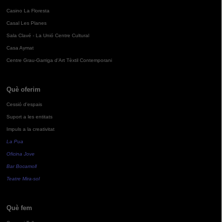
Casino La Floresta
Casal Les Planes
Sala Clavé - La Unió Centre Cultural
Casa Aymat
Centre Grau-Garriga d'Art Tèxtil Contemporani
Què oferim
Cessió d'espais
Suport a les entitats
Impuls a la creativitat
La Pua
Oficina Jove
Bar Bocamoll
Teatre Mira-sol
Què fem