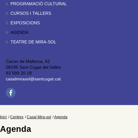
PROGRAMACIÓ CULTURAL
CURSOS I TALLERS
EXPOSICIONS
AGENDA
TEATRE DE MIRA-SOL
Carrer de Mallorca, 42
08195 Sant Cugat del Vallès
93 589 20 18
casalmirasol@santcugat.cat
Inici
Centres
Casal Mira-sol
Agenda
Agenda