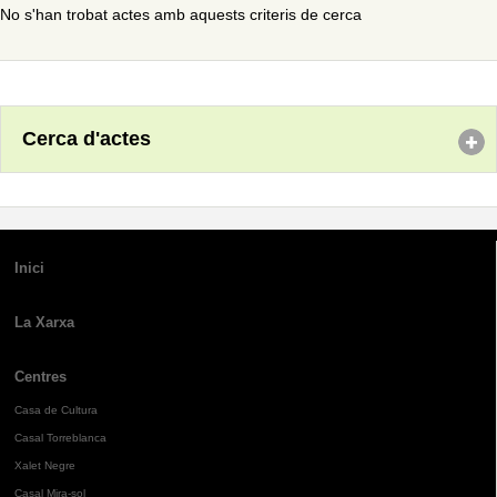
No s'han trobat actes amb aquests criteris de cerca
Cerca d'actes
Inici
La Xarxa
Centres
Casa de Cultura
Casal Torreblanca
Xalet Negre
Casal Mira-sol