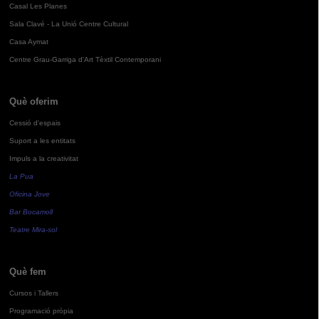
Casal Les Planes
Sala Clavé - La Unió Centre Cultural
Casa Aymat
Centre Grau-Garriga d'Art Tèxtil Contemporani
Què oferim
Cessió d'espais
Suport a les entitats
Impuls a la creativitat
La Pua
Oficina Jove
Bar Bocamoll
Teatre Mira-sol
Què fem
Cursos i Tallers
Programació pròpia