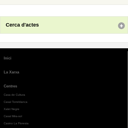
Cerca d'actes
Inici
La Xarxa
Centres
Casa de Cultura
Casal Torreblanca
Xalet Negre
Casal Mira-sol
Casino La Floresta