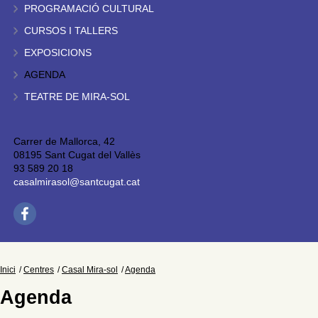
PROGRAMACIÓ CULTURAL
CURSOS I TALLERS
EXPOSICIONS
AGENDA
TEATRE DE MIRA-SOL
Carrer de Mallorca, 42
08195 Sant Cugat del Vallès
93 589 20 18
casalmirasol@santcugat.cat
Inici
Centres
Casal Mira-sol
Agenda
Agenda