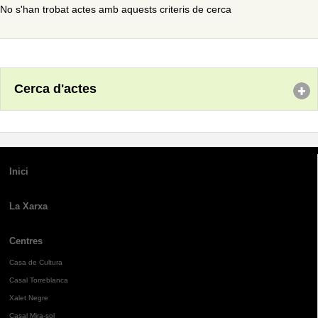
No s'han trobat actes amb aquests criteris de cerca
Cerca d'actes
Inici
La Xarxa
Centres
Casa de Cultura
Casal Torreblanca
Xalet Negre
Casal Mira-sol