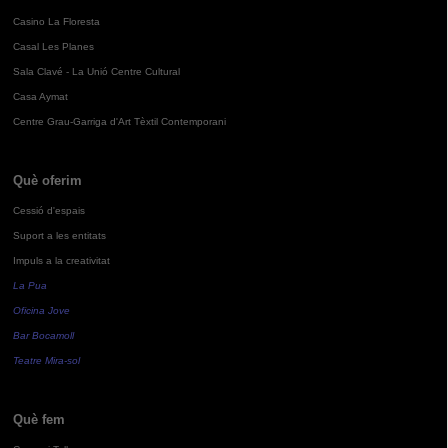
Casino La Floresta
Casal Les Planes
Sala Clavé - La Unió Centre Cultural
Casa Aymat
Centre Grau-Garriga d'Art Tèxtil Contemporani
Què oferim
Cessió d'espais
Suport a les entitats
Impuls a la creativitat
La Pua
Oficina Jove
Bar Bocamoll
Teatre Mira-sol
Què fem