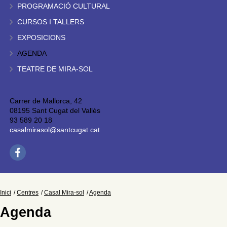
PROGRAMACIÓ CULTURAL
CURSOS I TALLERS
EXPOSICIONS
AGENDA
TEATRE DE MIRA-SOL
Carrer de Mallorca, 42
08195 Sant Cugat del Vallès
93 589 20 18
casalmirasol@santcugat.cat
Inici
Centres
Casal Mira-sol
Agenda
Agenda