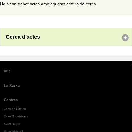
No s'han trobat actes amb aquests criteris de cerca
Cerca d'actes
Inici
La Xarxa
Centres
Casa de Cultura
Casal Torreblanca
Xalet Negre
Casal Mira-sol