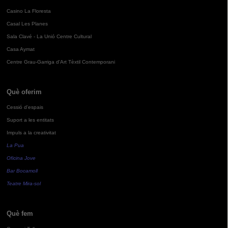
Casino La Floresta
Casal Les Planes
Sala Clavé - La Unió Centre Cultural
Casa Aymat
Centre Grau-Garriga d'Art Tèxtil Contemporani
Què oferim
Cessió d'espais
Suport a les entitats
Impuls a la creativitat
La Pua
Oficina Jove
Bar Bocamoll
Teatre Mira-sol
Què fem