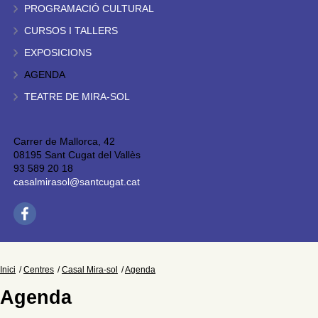
PROGRAMACIÓ CULTURAL
CURSOS I TALLERS
EXPOSICIONS
AGENDA
TEATRE DE MIRA-SOL
Carrer de Mallorca, 42
08195 Sant Cugat del Vallès
93 589 20 18
casalmirasol@santcugat.cat
Inici
Centres
Casal Mira-sol
Agenda
Agenda